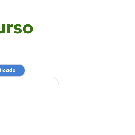
urso
ficado
1 día (08 
de México
Modalidad 