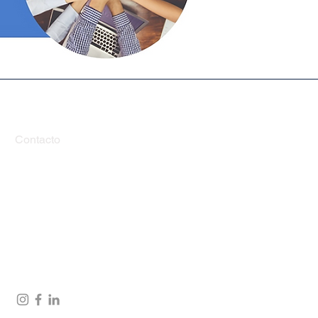
Contacto
Florencia 3127, Guadalajara, Jalisco,
México
33 3640 1558
33 2106 5769
contacto@cemacertificacion.com
capacitacion@cemacertificacion.com