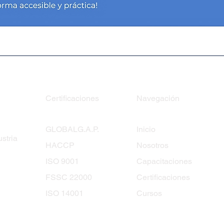
Certificaciones
Navegación
GLOBALG.A.P.
Inicio
stria
HACCP
Nosotros
ISO 9001
Capacitaciones
FSSC 22000
Certificaciones
ISO 14001
Cursos