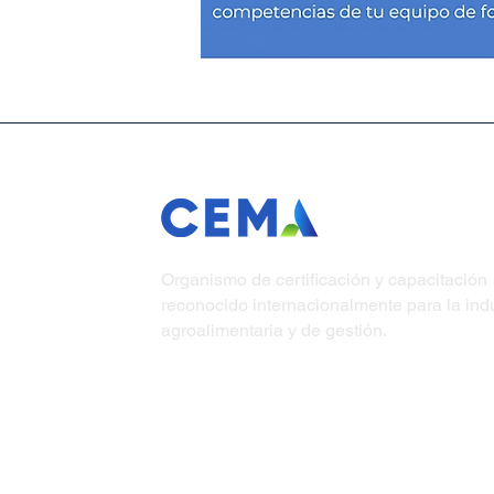
Organismo de certificación y capacitación
reconocido internacionalmente para la indu
agroalimentaria y de gestión.