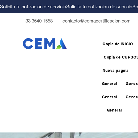
Solicita tu cotizacion de servicio
33 3640 1558
contacto@cemacertificacion.com
Copia de INICIO
Copia de CURSO
Nueva página
General
Gener
General
Gener
General