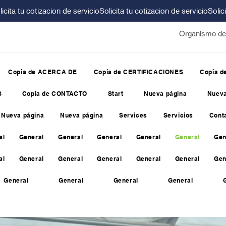
Organismo de 
Copia de ACERCA DE
Copia de CERTIFICACIONES
Copia 
S
Copia de CONTACTO
Start
Nueva página
Nueva
Nueva página
Nueva página
Services
Servicios
Cont
al
General
General
General
General
General
Gen
al
General
General
General
General
General
Gen
General
General
General
General